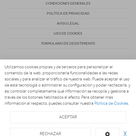
CONDICIONES GENERALES
POLÍTICA DE PRIVACIDAD
AVISO LEGAL
USO DE COOKIES
FORMULARIO DE DESISTIMIENTO
Utilizamos cookies propias y de terceros para personalizar el
contenido de la web, proporcionarle funcionalidades a las redes
sociales y para analizar el tráfico de nuestra web. Puede aceptar el uso
de esta tecnología o administrar su configuración y poder rechazarla, y
Copyright 2026. ACOSTA HOGAR CONFORT Y DESCANSO
así controlar completamente qué información se recopila y gestiona a
través de los botones habilitados al efecto. Para obtener más
información al respecto, puedes consultar nuestra
Política de Cookies
.
ACEPTAR
RECHAZAR
╳