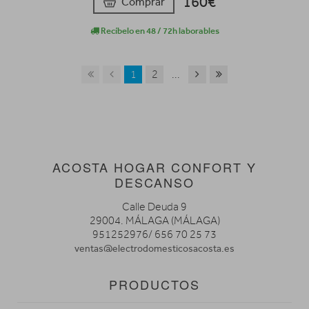
160€
Comprar
Recíbelo en 48 / 72h laborables
1
2
...
ACOSTA HOGAR CONFORT Y
DESCANSO
Calle Deuda 9
29004. MÁLAGA (MÁLAGA)
951252976/ 656 70 25 73
ventas@electrodomesticosacosta.es
PRODUCTOS