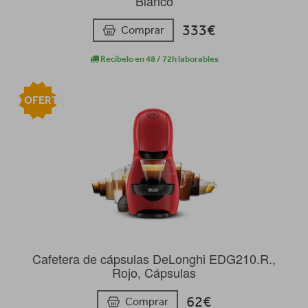
Blanco
333€
Comprar
Recíbelo en 48 / 72h laborables
OFERTA
Cafetera de cápsulas DeLonghi EDG210.R.,
Rojo, Cápsulas
62€
Comprar