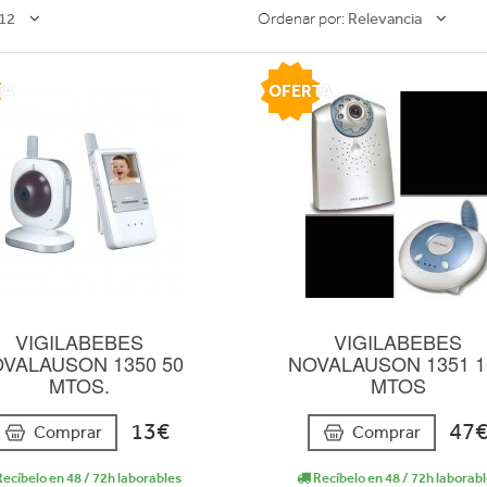
12
Relevancia
Ordenar por:
TA
OFERTA
VIGILABEBES
VIGILABEBES
VALAUSON 1350 50
NOVALAUSON 1351 1
MTOS.
MTOS
13€
47
Comprar
Comprar
ecíbelo en 48 / 72h laborables
Recíbelo en 48 / 72h laborab