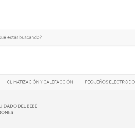
CLIMATIZACIÓN Y CALEFACCIÓN
PEQUEÑOS ELECTRODO
SONIDO / AUDIO
CÁMARAS FOTO/VÍDEO
TELEFONÍA
UIDADO DEL BEBÉ
ERONES
AS
ILUMINACIÓN
HIGIENE Y SALUD
ENERGÍA