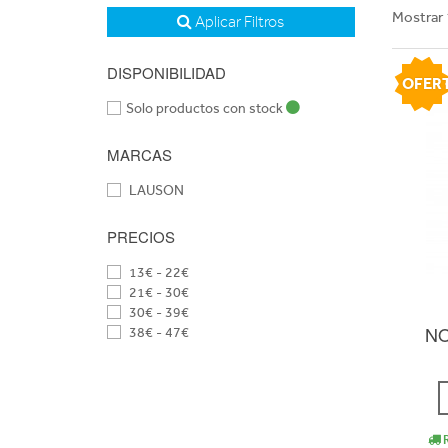
Mostrar 
Aplicar Filtros
DISPONIBILIDAD
OFER
Solo productos con stock
MARCAS
LAUSON
PRECIOS
13€ - 22€
21€ - 30€
30€ - 39€
NO
38€ - 47€
R