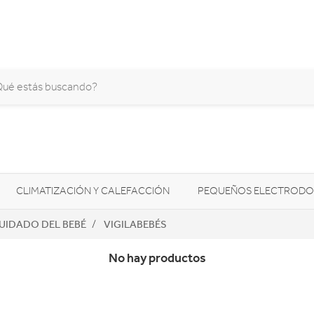
CLIMATIZACIÓN Y CALEFACCIÓN
PEQUEÑOS ELECTRODO
UIDADO DEL BEBÉ
VIGILABEBÉS
SONIDO / AUDIO
CÁMARAS FOTO/VÍDEO
TELEFONÍA
No hay productos
AS
ILUMINACIÓN
HIGIENE Y SALUD
ENERGÍA