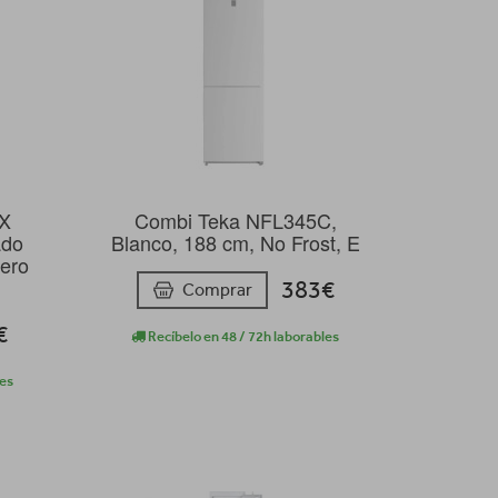
X
Combi Teka NFL345C,
ado
Blanco, 188 cm, No Frost, E
cero
383€
Comprar
€
Recíbelo en 48 / 72h laborables
les