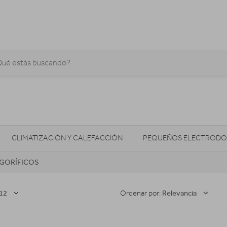
CLIMATIZACIÓN Y CALEFACCIÓN
PEQUEÑOS ELECTRODO
IGORÍFICOS
SONIDO / AUDIO
CÁMARAS FOTO/VÍDEO
TELEFONÍA
AS
ILUMINACIÓN
HIGIENE Y SALUD
ENERGÍA
12
Relevancia
Ordenar por: