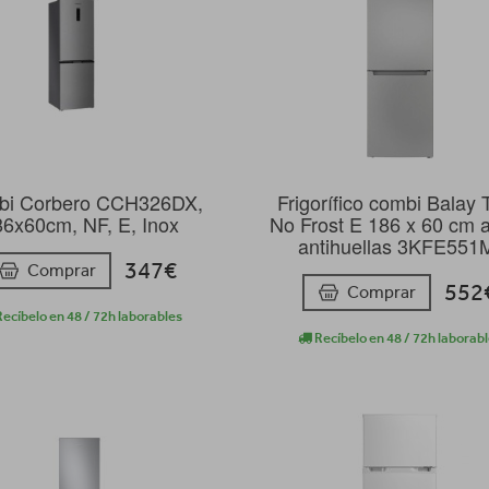
i Corbero CCH326DX,
Frigorífico combi Balay T
6x60cm, NF, E, Inox
No Frost E 186 x 60 cm 
antihuellas 3KFE551
347€
Comprar
552
Comprar
ecíbelo en 48 / 72h laborables
Recíbelo en 48 / 72h laborab