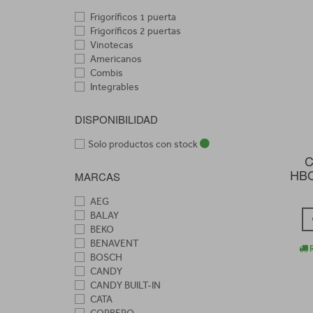
Frigoríficos 1 puerta
Frigoríficos 2 puertas
Vinotecas
Americanos
Combis
Integrables
DISPONIBILIDAD
Solo productos con stock
C
HBQ
MARCAS
AEG
BALAY
BEKO
BENAVENT
R
BOSCH
CANDY
CANDY BUILT-IN
CATA