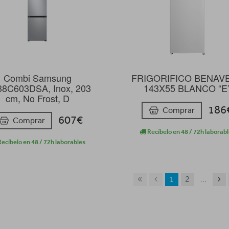
Combi Samsung
FRIGORIFICO BENAV
8C603DSA, Inox, 203
143X55 BLANCO “E
cm, No Frost, D
186
Comprar
607€
Comprar
Recíbelo en 48 / 72h laborab
ecíbelo en 48 / 72h laborables
1
2
...