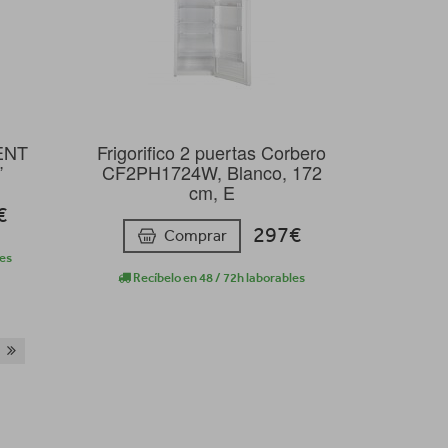
ENT
Frigorifico 2 puertas Corbero
”
CF2PH1724W, Blanco, 172
cm, E
€
297€
Comprar
les
Recíbelo en 48 / 72h laborables