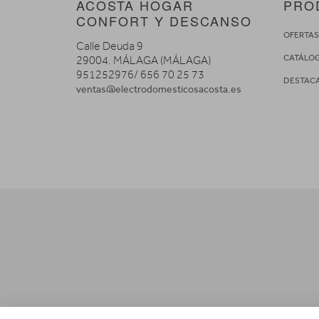
ACOSTA HOGAR
PRO
CONFORT Y DESCANSO
OFERTA
Calle Deuda 9
CATÁLO
29004. MÁLAGA (MÁLAGA)
951252976/ 656 70 25 73
DESTAC
ventas@electrodomesticosacosta.es