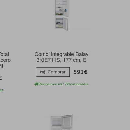
otal
Combi integrable Balay
acero
3KIE711S, 177 cm, E
MI
591€
Comprar
€
Recíbelo en 48 / 72h laborables
les