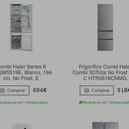
ombi Haier Series 6
Frigorífico Combi Hai
W5519E, Blanco, 194
Combi 3DTotal No Frost 
cm, No Frost, E
C HTR3618CNMG.
694€
518
Comprar
Comprar
ecíbelo en 48 / 72h laborables
Recíbelo en 48 / 72h laborab