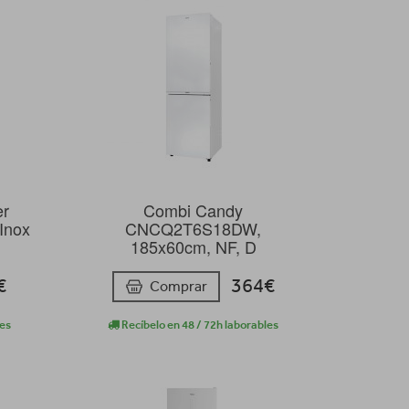
er
Combi Candy
Inox
CNCQ2T6S18DW,
185x60cm, NF, D
€
364€
Comprar
les
Recíbelo en 48 / 72h laborables