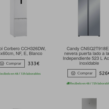
i Corbero CCH326DW,
Candy CNSQ2T918E
x60cm, NF, E, Blanco
nevera puerta lado a l
Independiente 523 L A
inoxidable
333€
Comprar
526
Comprar
ecíbelo en 48 / 72h laborables
Recíbelo en 48 / 72h laborab