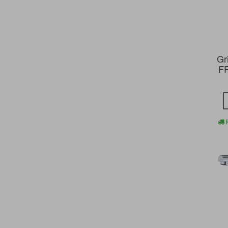
Gr
FR
R