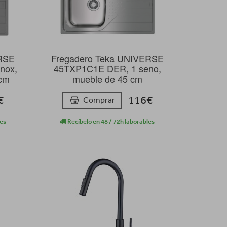
ERSE
Fregadero Teka UNIVERSE
nox,
45TXP1C1E DER, 1 seno,
 cm
mueble de 45 cm
€
116€
Comprar
les
Recíbelo en 48 / 72h laborables