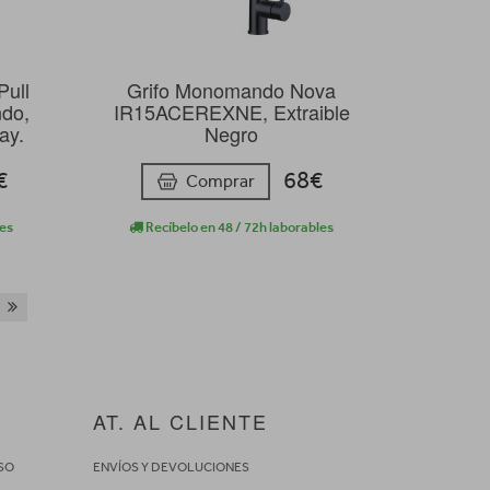
Pull
Grifo Monomando Nova
do,
IR15ACEREXNE, Extraible
ay.
Negro
€
68€
Comprar
les
Recíbelo en 48 / 72h laborables
AT. AL CLIENTE
SO
ENVÍOS Y DEVOLUCIONES