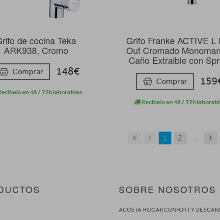
rifo de cocina Teka
Grifo Franke ACTIVE L 
ARK938, Cromo
Out Cromado Monoman
Caño Extraible con Spr
148€
Comprar
159
Comprar
ecíbelo en 48 / 72h laborables
Recíbelo en 48 / 72h laborab
1
2
...
DUCTOS
SOBRE NOSOTROS
S
ACOSTA HOGAR CONFORT Y DESCAN