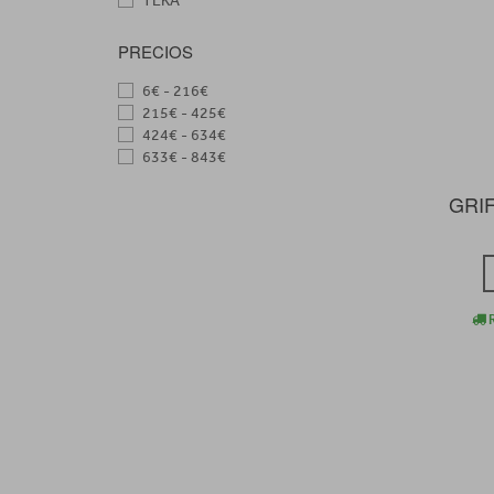
TEKA
PRECIOS
6€ - 216€
215€ - 425€
424€ - 634€
633€ - 843€
GRI
R