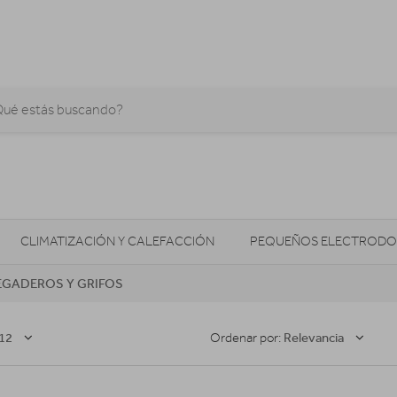
CLIMATIZACIÓN Y CALEFACCIÓN
PEQUEÑOS ELECTRODO
EGADEROS Y GRIFOS
SONIDO / AUDIO
CÁMARAS FOTO/VÍDEO
TELEFONÍA
AS
ILUMINACIÓN
HIGIENE Y SALUD
ENERGÍA
12
Relevancia
Ordenar por: