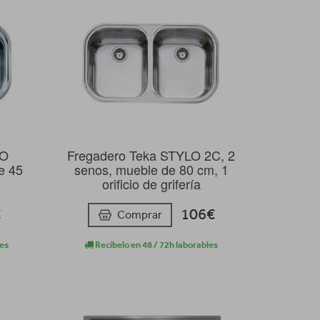
LO
Fregadero Teka STYLO 2C, 2
e 45
senos, mueble de 80 cm, 1
orificio de grifería
€
106€
Comprar
les
Recíbelo en 48 / 72h laborables