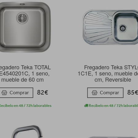
egadero Teka TOTAL
Fregadero Teka STY
E4540201C, 1 seno,
1C1E, 1 seno, mueble d
mueble de 60 cm
cm, Reversible
82€
85
Comprar
Comprar
ecíbelo en 48 / 72h laborables
Recíbelo en 48 / 72h laborab