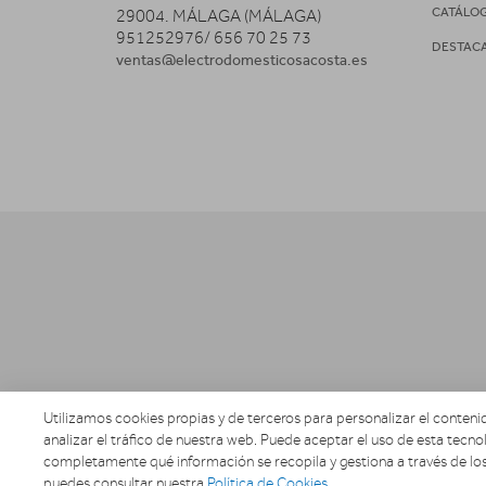
CATÁLO
29004. MÁLAGA (MÁLAGA)
951252976/ 656 70 25 73
DESTAC
ventas@electrodomesticosacosta.es
Utilizamos cookies propias y de terceros para personalizar el contenid
analizar el tráfico de nuestra web. Puede aceptar el uso de esta tecnol
completamente qué información se recopila y gestiona a través de los
puedes consultar nuestra
Política de Cookies
.