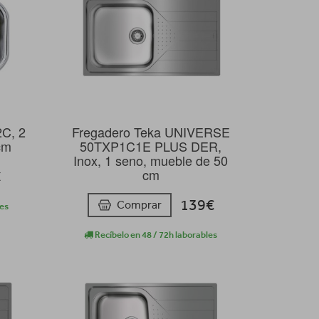
C, 2
Fregadero Teka UNIVERSE
cm
50TXP1C1E PLUS DER,
Inox, 1 seno, mueble de 50
cm
€
139€
Comprar
les
Recíbelo en 48 / 72h laborables