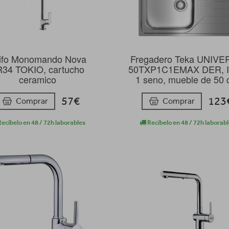
ifo Monomando Nova
Fregadero Teka UNIV
34 TOKIO, cartucho
50TXP1C1EMAX DER, I
ceramico
1 seno, mueble de 50
57€
123
Comprar
Comprar
ecíbelo en 48 / 72h laborables
Recíbelo en 48 / 72h laborab