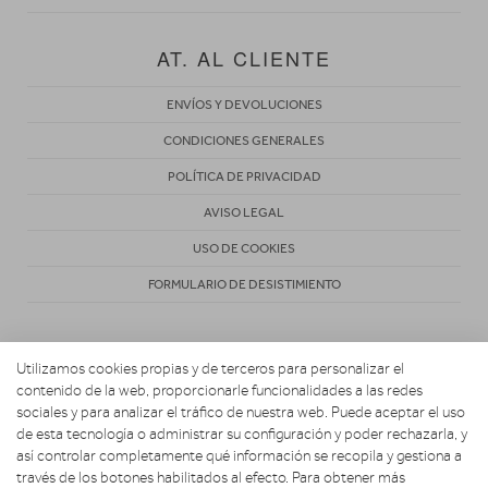
AT. AL CLIENTE
ENVÍOS Y DEVOLUCIONES
CONDICIONES GENERALES
POLÍTICA DE PRIVACIDAD
AVISO LEGAL
USO DE COOKIES
FORMULARIO DE DESISTIMIENTO
Utilizamos cookies propias y de terceros para personalizar el
contenido de la web, proporcionarle funcionalidades a las redes
sociales y para analizar el tráfico de nuestra web. Puede aceptar el uso
de esta tecnología o administrar su configuración y poder rechazarla, y
Copyright 2026. ACOSTA HOGAR CONFORT Y DESCANSO
así controlar completamente qué información se recopila y gestiona a
través de los botones habilitados al efecto. Para obtener más