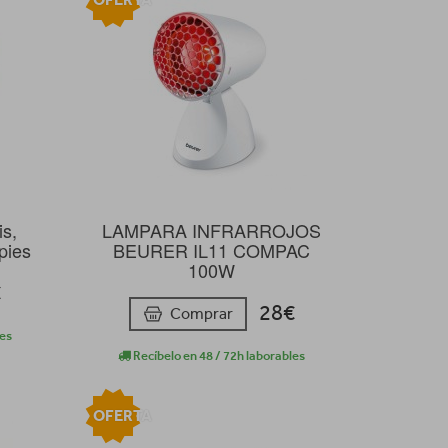
s,
LAMPARA INFRARROJOS
pies
BEURER IL11 COMPAC
100W
€
28€
Comprar
les
Recíbelo en 48 / 72h laborables
OFERTA