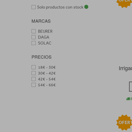
Solo productos con stock
MARCAS
BEURER
DAGA
SOLAC
PRECIOS
Irrig
18€ - 30€
30€ - 42€
42€ - 54€
54€ - 66€
R
OFER