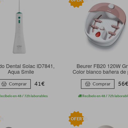
ado Dental Solac ID7841,
Beurer FB20 120W Gri
Aqua Smile
Color blanco bañera de 
41€
56
Comprar
Comprar
ecíbelo en 48 / 72h laborables
Recíbelo en 48 / 72h laborab
TA
OFERTA