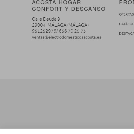
ACOSTA HOGAR
PRO
CONFORT Y DESCANSO
OFERTA
Calle Deuda 9
CATÁLO
29004. MÁLAGA (MÁLAGA)
951252976/ 656 70 25 73
DESTAC
ventas@electrodomesticosacosta.es