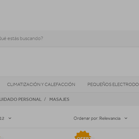
CLIMATIZACIÓN Y CALEFACCIÓN
PEQUEÑOS ELECTRODO
UIDADO PERSONAL
MASAJES
SONIDO / AUDIO
CÁMARAS FOTO/VÍDEO
TELEFONÍA
AS
ILUMINACIÓN
HIGIENE Y SALUD
ENERGÍA
12
Relevancia
Ordenar por:
TA
OFERTA