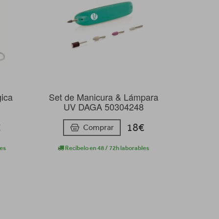
gica
Set de Manicura & Lámpara
UV DAGA 50304248
€
18€
Comprar
les
Recíbelo en 48 / 72h laborables