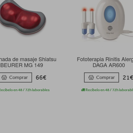
hada de masaje Shiatsu
Fototerapia Rinitis Aler
BEURER MG 149
DAGA AR600
66€
21
Comprar
Comprar
ecíbelo en 48 / 72h laborables
Recíbelo en 48 / 72h laborab