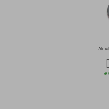
Almo
R