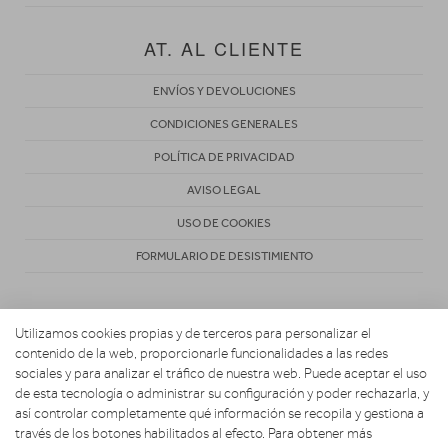
AT. AL CLIENTE
ENVÍOS Y DEVOLUCIONES
CONDICIONES GENERALES
POLÍTICA DE PRIVACIDAD
AVISO LEGAL
USO DE COOKIES
FORMULARIO DE DESISTIMIENTO
Utilizamos cookies propias y de terceros para personalizar el
contenido de la web, proporcionarle funcionalidades a las redes
sociales y para analizar el tráfico de nuestra web. Puede aceptar el uso
de esta tecnología o administrar su configuración y poder rechazarla, y
Copyright 2026. ACOSTA HOGAR CONFORT Y DESCANSO
así controlar completamente qué información se recopila y gestiona a
través de los botones habilitados al efecto. Para obtener más