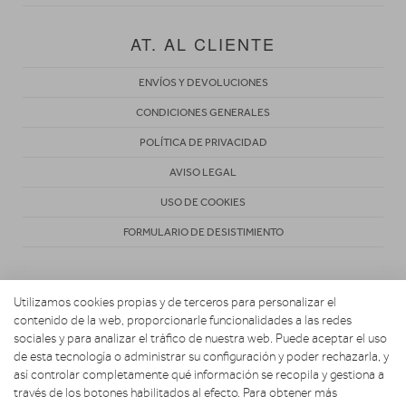
AT. AL CLIENTE
ENVÍOS Y DEVOLUCIONES
CONDICIONES GENERALES
POLÍTICA DE PRIVACIDAD
AVISO LEGAL
USO DE COOKIES
FORMULARIO DE DESISTIMIENTO
Utilizamos cookies propias y de terceros para personalizar el
contenido de la web, proporcionarle funcionalidades a las redes
sociales y para analizar el tráfico de nuestra web. Puede aceptar el uso
de esta tecnología o administrar su configuración y poder rechazarla, y
Copyright 2026. ACOSTA HOGAR CONFORT Y DESCANSO
así controlar completamente qué información se recopila y gestiona a
través de los botones habilitados al efecto. Para obtener más