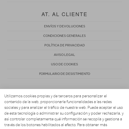
AT. AL CLIENTE
ENVÍOS Y DEVOLUCIONES
CONDICIONES GENERALES
POLÍTICA DE PRIVACIDAD
AVISO LEGAL
USO DE COOKIES
FORMULARIO DE DESISTIMIENTO
Utilizamos cookies propias y de terceros para personalizar el
contenido de la web, proporcionarle funcionalidades a las redes
sociales y para analizar el tráfico de nuestra web. Puede aceptar el uso
de esta tecnología o administrar su configuración y poder rechazarla, y
Copyright 2026. ACOSTA HOGAR CONFORT Y DESCANSO
así controlar completamente qué información se recopila y gestiona a
través de los botones habilitados al efecto. Para obtener más