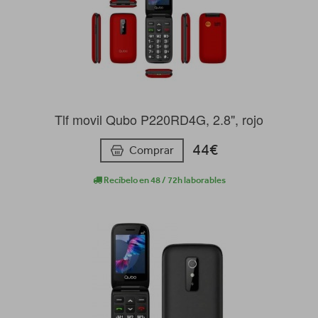
Tlf movil Qubo P220RD4G, 2.8", rojo
44€
Comprar
Recíbelo en 48 / 72h laborables