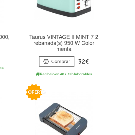
000,
Taurus VINTAGE II MINT 7 2
rebanada(s) 950 W Color
menta
€
32€
Comprar
les
Recíbelo en 48 / 72h laborables
OFERTA