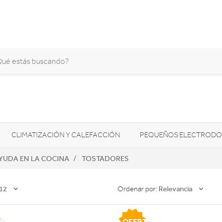
CLIMATIZACIÓN Y CALEFACCIÓN
PEQUEÑOS ELECTRODO
YUDA EN LA COCINA
TOSTADORES
SONIDO / AUDIO
CÁMARAS FOTO/VÍDEO
TELEFONÍA
AS
ILUMINACIÓN
HIGIENE Y SALUD
ENERGÍA
12
Relevancia
Ordenar por:
TA
OFERTA