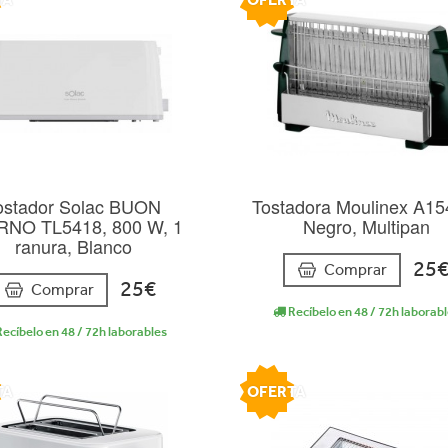
ostador Solac BUON
Tostadora Moulinex A15
RNO TL5418, 800 W, 1
Negro, Multipan
ranura, Blanco
25
Comprar
25€
Comprar
Recíbelo en 48 / 72h laborab
ecíbelo en 48 / 72h laborables
TA
OFERTA