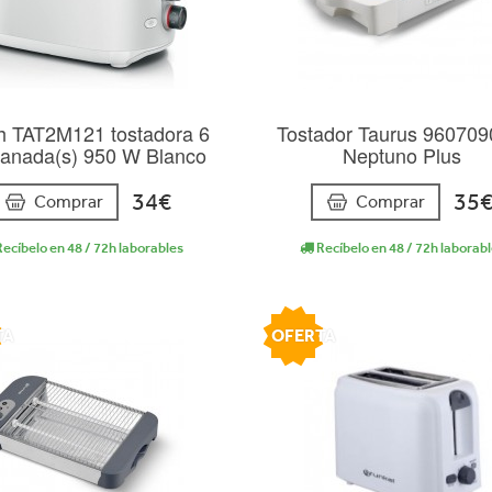
h TAT2M121 tostadora 6
Tostador Taurus 960709
banada(s) 950 W Blanco
Neptuno Plus
34€
35
Comprar
Comprar
ecíbelo en 48 / 72h laborables
Recíbelo en 48 / 72h laborab
TA
OFERTA