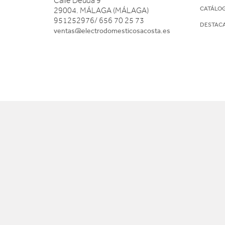
Calle Deuda 9
CATÁLO
29004. MÁLAGA (MÁLAGA)
951252976/ 656 70 25 73
DESTAC
ventas@electrodomesticosacosta.es