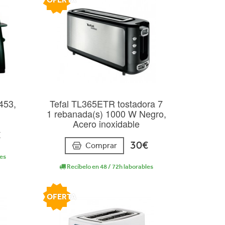
453,
Tefal TL365ETR tostadora 7
1 rebanada(s) 1000 W Negro,
Acero inoxidable
€
30€
Comprar
les
Recíbelo en 48 / 72h laborables
OFERTA