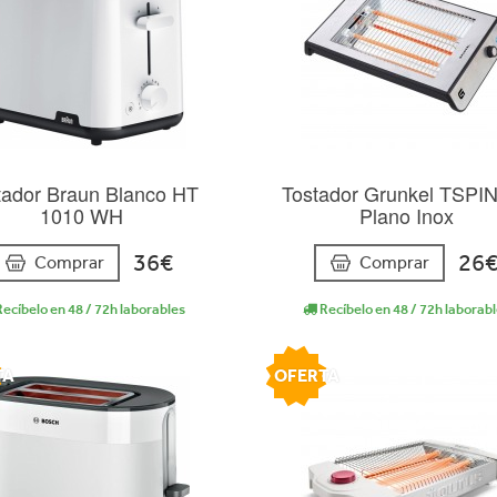
tador Braun Blanco HT
Tostador Grunkel TSPI
1010 WH
Plano Inox
36€
26
Comprar
Comprar
ecíbelo en 48 / 72h laborables
Recíbelo en 48 / 72h laborab
TA
OFERTA