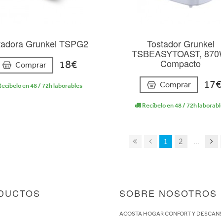
tadora Grunkel TSPG2
Tostador Grunkel
TSBEASYTOAST, 870
Compacto
18€
Comprar
17
Comprar
ecíbelo en 48 / 72h laborables
Recíbelo en 48 / 72h laborab
1
2
...
DUCTOS
SOBRE NOSOTROS
S
ACOSTA HOGAR CONFORT Y DESCAN