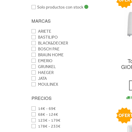
Solo productos con stock
MARCAS
ARIETE
BASTILIPO
BLACK&DECKER
BOSCH PAE
BRAUN HOME
T
EMERIO
GIO
GRUNKEL
HAEGER
JATA
MOULINEX
ORBEGOZO
PHILIPS - PAE
PRECIOS
R
PRINCESS
RUSSELL HOBBS
14€ - 69€
SMEG PAE
68€ - 124€
OFER
SOLAC
123€ - 179€
TAURUS
178€ - 233€
TEFAL