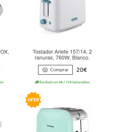
NOX,
Tostador Ariete 157/14, 2
ranuras, 760W, Blanco.
€
20€
Comprar
les
Recíbelo en 48 / 72h laborables
OFERTA