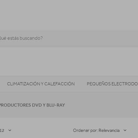
CLIMATIZACIÓN Y CALEFACCIÓN
PEQUEÑOS ELECTRODO
SONIDO / AUDIO
CÁMARAS FOTO/VÍDEO
TELEFONÍA
PRODUCTORES DVD Y BLU-RAY
AS
ILUMINACIÓN
HIGIENE Y SALUD
ENERGÍA
12
Relevancia
Ordenar por: