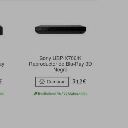
Sony UBP-X700/K
ay
Reproductor de Blu-Ray 3D
Negro
€
312€
Comprar
les
Recíbelo en 48 / 72h laborables