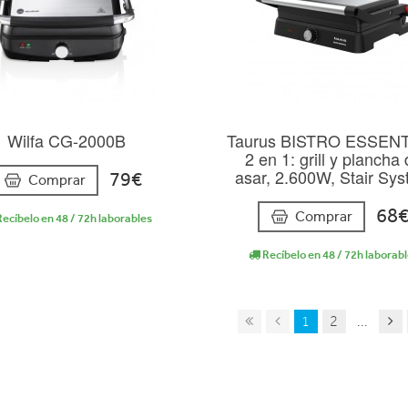
Wilfa CG-2000B
Taurus BISTRO ESSENT
2 en 1: grill y plancha
asar, 2.600W, Stair Sy
79€
Comprar
68
Comprar
ecíbelo en 48 / 72h laborables
Recíbelo en 48 / 72h laborab
1
2
...