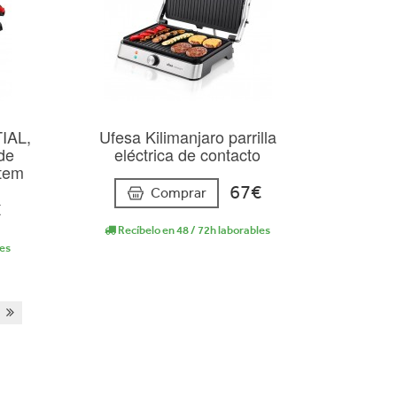
IAL,
Ufesa Kilimanjaro parrilla
 de
eléctrica de contacto
stem
67€
Comprar
€
Recíbelo en 48 / 72h laborables
les