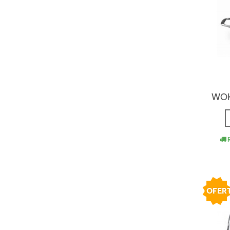
WOK
R
OFER