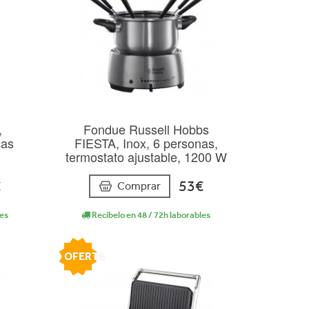
,
Fondue Russell Hobbs
cas
FIESTA, Inox, 6 personas,
termostato ajustable, 1200 W
€
53€
Comprar
les
Recíbelo en 48 / 72h laborables
OFERTA