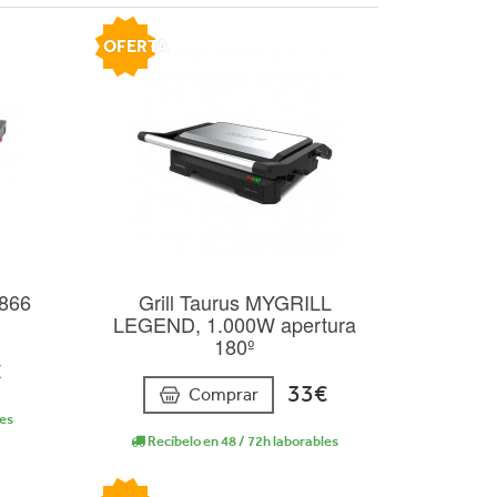
OFERTA
866
Grill Taurus MYGRILL
LEGEND, 1.000W apertura
180º
€
33€
Comprar
les
Recíbelo en 48 / 72h laborables