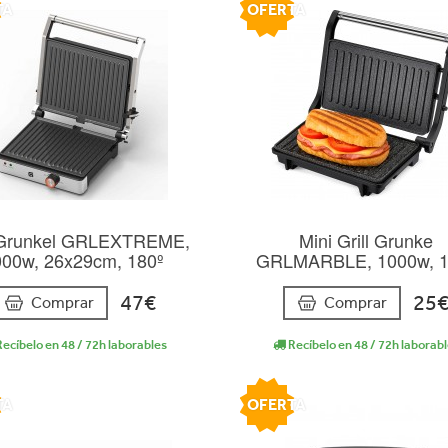
TA
OFERTA
l Grunkel GRLEXTREME,
Mini Grill Grunke
000w, 26x29cm, 180º
GRLMARBLE, 1000w, 1
47€
25
Comprar
Comprar
ecíbelo en 48 / 72h laborables
Recíbelo en 48 / 72h laborab
TA
OFERTA