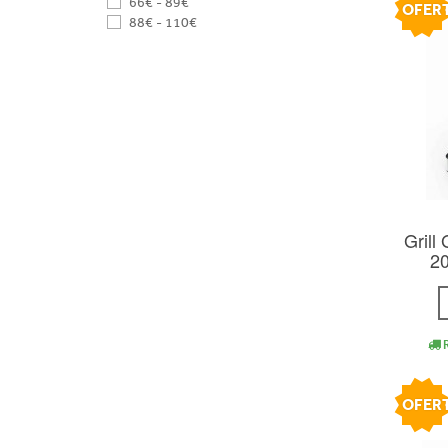
66€ - 89€
OFER
88€ - 110€
Gril
2
R
OFER