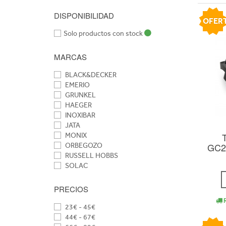
DISPONIBILIDAD
OFER
Solo productos con stock
MARCAS
BLACK&DECKER
EMERIO
GRUNKEL
HAEGER
INOXIBAR
JATA
MONIX
GC27
ORBEGOZO
RUSSELL HOBBS
SOLAC
TAURUS
TEFAL
PRECIOS
UFESA
R
WILFA
23€ - 45€
44€ - 67€