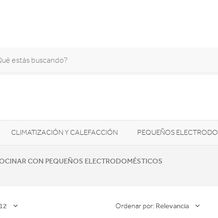
CLIMATIZACIÓN Y CALEFACCIÓN
PEQUEÑOS ELECTRODO
SONIDO / AUDIO
CÁMARAS FOTO/VÍDEO
TELEFONÍA
OCINAR CON PEQUEÑOS ELECTRODOMÉSTICOS
AS
ILUMINACIÓN
HIGIENE Y SALUD
ENERGÍA
12
Relevancia
Ordenar por: