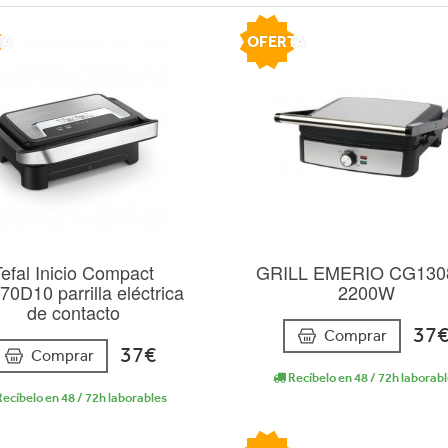
TA
OFERTA
Tefal Inicio Compact
GRILL EMERIO CG130
0D10 parrilla eléctrica
2200W
de contacto
37
Comprar
37€
Comprar
Recíbelo en 48 / 72h laborab
ecíbelo en 48 / 72h laborables