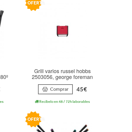
OFERTA
Grill varios russel hobbs
80º
2503056, george foreman
€
45€
Comprar
les
Recíbelo en 48 / 72h laborables
OFERTA