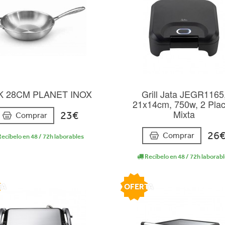
 28CM PLANET INOX
Grill Jata JEGR1165
21x14cm, 750w, 2 Pla
Mixta
23€
Comprar
26
Comprar
ecíbelo en 48 / 72h laborables
Recíbelo en 48 / 72h laborab
TA
OFERTA