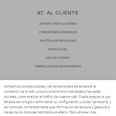
AT. AL CLIENTE
ENVÍOS Y DEVOLUCIONES
CONDICIONES GENERALES
POLÍTICA DE PRIVACIDAD
AVISO LEGAL
USO DE COOKIES
FORMULARIO DE DESISTIMIENTO
Utilizamos cookies propias y de terceros para personalizar el
contenido de la web, proporcionarle funcionalidades a las redes
sociales y para analizar el tráfico de nuestra web. Puede aceptar el uso
de esta tecnología o administrar su configuración y poder rechazarla, y
Copyright 2026. ACOSTA HOGAR CONFORT Y DESCANSO
así controlar completamente qué información se recopila y gestiona a
través de los botones habilitados al efecto. Para obtener más