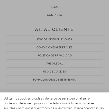
BLOG
CONTACTO
AT. AL CLIENTE
ENVÍOS Y DEVOLUCIONES
CONDICIONES GENERALES
POLÍTICA DE PRIVACIDAD
AVISO LEGAL
USO DE COOKIES
FORMULARIO DE DESISTIMIENTO
Utilizamos cookies propias y de terceros para personalizar el
contenido de la web, proporcionarle funcionalidades a las redes
sociales y para analizar el tráfico de nuestra web. Puede aceptar el uso