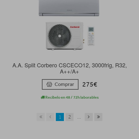
A.A. Split Corbero CSCECO12, 3000frig, R32,
A++/A+
275€
Comprar
Recíbelo en 48 / 72h laborables
1
2
...