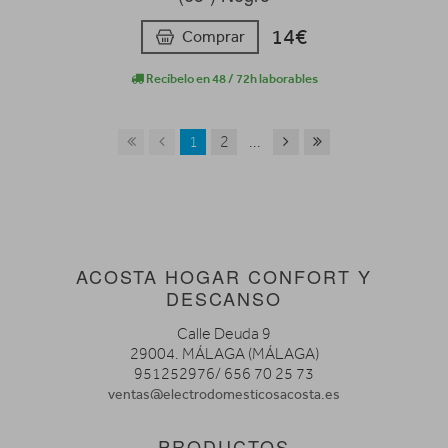
14€
Comprar
Recíbelo en 48 / 72h laborables
1
2
...
ACOSTA HOGAR CONFORT Y
DESCANSO
Calle Deuda 9
29004. MÁLAGA (MÁLAGA)
951252976/ 656 70 25 73
ventas@electrodomesticosacosta.es
PRODUCTOS