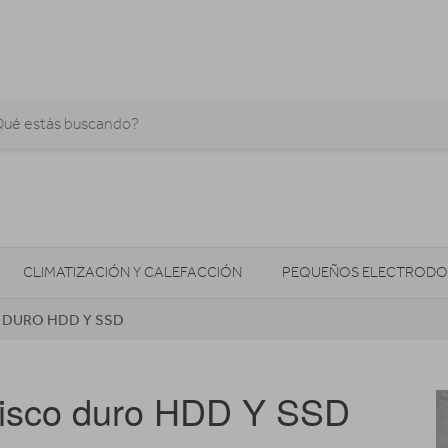
CLIMATIZACIÓN Y CALEFACCIÓN
PEQUEÑOS ELECTRODO
O DURO HDD Y SSD
SONIDO / AUDIO
CÁMARAS FOTO/VÍDEO
TELEFONÍA
AS
ILUMINACIÓN
HIGIENE Y SALUD
ENERGÍA
 disco duro HDD Y SSD