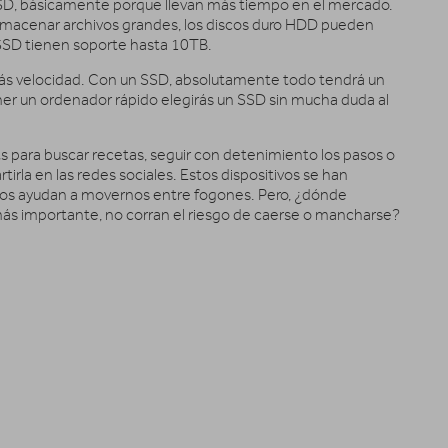
SSD, básicamente porque llevan más tiempo en el mercado.
almacenar archivos grandes, los discos duro HDD pueden
SSD tienen soporte hasta 10TB.
 más velocidad. Con un SSD, absolutamente todo tendrá un
ener un ordenador rápido elegirás un SSD sin mucha duda al
para buscar recetas, seguir con detenimiento los pasos o
tirla en las redes sociales. Estos dispositivos se han
nos ayudan a movernos entre fogones. Pero, ¿dónde
ás importante, no corran el riesgo de caerse o mancharse?