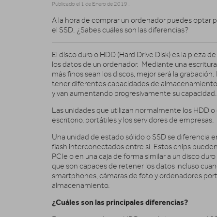
Publicado el
1 de Enero de 2019
.
A la hora de comprar un ordenador puedes optar po
el SSD. ¿Sabes cuáles son las diferencias?
El disco duro o HDD (Hard Drive Disk) es la pieza 
los datos de un ordenador. Mediante una escritura 
más finos sean los discos, mejor será la grabació
tener diferentes capacidades de almacenamiento.
y van aumentando progresivamente su capacidad.
Las unidades que utilizan normalmente los HDD o
escritorio, portátiles y los servidores de empresas.
Una unidad de estado sólido o SSD se diferencia 
flash interconectados entre sí. Estos chips pueden 
PCIe o en una caja de forma similar a un disco duro 
que son capaces de retener los datos incluso cuan
smartphones, cámaras de foto y ordenadores portát
almacenamiento.
¿Cuáles son las principales diferencias?