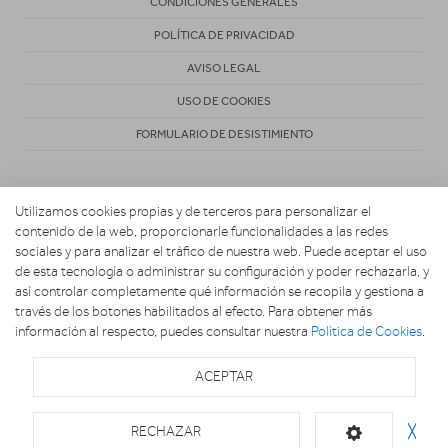
CONDICIONES GENERALES
POLÍTICA DE PRIVACIDAD
AVISO LEGAL
USO DE COOKIES
FORMULARIO DE DESISTIMIENTO
Utilizamos cookies propias y de terceros para personalizar el
contenido de la web, proporcionarle funcionalidades a las redes
sociales y para analizar el tráfico de nuestra web. Puede aceptar el uso
de esta tecnología o administrar su configuración y poder rechazarla, y
Copyright 2026. ACOSTA HOGAR CONFORT Y DESCANSO
así controlar completamente qué información se recopila y gestiona a
través de los botones habilitados al efecto. Para obtener más
información al respecto, puedes consultar nuestra
Política de Cookies
.
ACEPTAR
RECHAZAR
╳