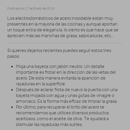
Publicado el
17 de Enero de 2019
.
Los electrodomésticos de acero inoxidable están muy
presentes en la mayoría de las cocinas y aunque aportan
un toque extra de elegancia, lo cierto es que hace que se
aprecien más las manchas de grasa, salpicaduras, etc…
Si quieres dejarlos recientes puedes seguir estos tres
pasos:
Moja una bayeta con jabón neutro. Un detalle
importante es frotar en la dirección de las vetas del
acero. De esta manera evitarás la aparición de
rayaduras en la superficie.
Después de aclarar, frota de nuevo la puerta con una
bayeta mojada con agua y unas gotas de vinagre o
amoniaco. Es la forma más eficaz de limpiar la grasa.
Por último, para recuperar el brillo del acero te
recomendamos que utilices diversos productos
aceitosos, como el aceite de oliva. Te ayudará a
disimular las rayaduras más sutiles.